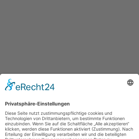
Tim de Jong
Geschäftsführer
0170 589 2000
info@dejong-galabau.de
dejong-galabau.de
Kontakt